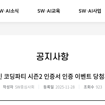
W·AI소식
SW·AI교육
SW·AI사업
공지사항
라인 코딩파티 시즌2 인증서 인증 이벤트 당첨
작성자
SW중심사회
등록일
2025-11-28
조회수
923