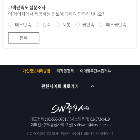
고객만족도 설문조사
이 페이지에서 제공하는 정보에 대하여 만족하시나요?
매우만족
만족
보통
불만족
매우불만족
등록
개인정보처리방침
저작권정책
이메일무단수집거부
관련사이트 바로가기
대표전화 : 02-555-0701 / (시스템문의) 02-573-9419
이메일 : (SW중심사회 포털) software@kosac.re.kr
COPYRIGHT⒞ SOFTWARE.KR ALL RIGHT RESERVED