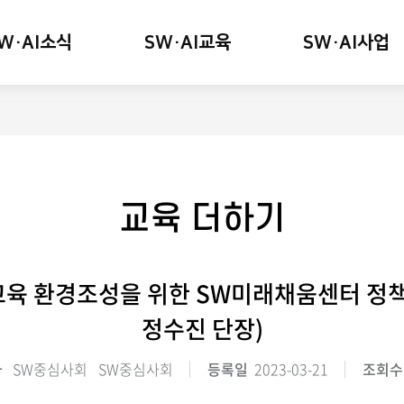
W·AI소식
SW·AI교육
SW·AI사업
교육 더하기
교육 환경조성을 위한 SW미래채움센터 
정수진 단장)
자
SW중심사회 SW중심사회
등록일
2023-03-21
조회수